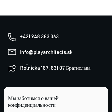
+421 948 383 363
info@playarchitects.sk
Roľnícka 187, 831 07 Братислава
Мы заботимся о вашей
Дом
конфиденциальности
О нас