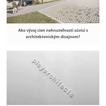
Ako vývoj cien nehnuteľností súvisí s
architektonickým dizajnom?