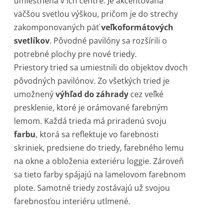
umiestnená v ich centre. Je akcentovaná
väčšou svetlou výškou, pričom je do strechy
zakomponovaných päť
veľkoformátových
svetlíkov
. Pôvodné pavilóny sa rozšírili o
potrebné plochy pre nové triedy.
Priestory tried sa umiestnili do objektov dvoch
pôvodných pavilónov. Zo všetkých tried je
umožnený
výhľad do záhrady
cez veľké
presklenie, ktoré je orámované farebným
lemom. Každá trieda má priradenú svoju
farbu
, ktorá sa reflektuje vo farebnosti
skriniek, predsiene do triedy, farebného lemu
na okne a obloženia exteriéru loggie. Zároveň
sa tieto farby spájajú na lamelovom farebnom
plote. Samotné triedy zostávajú už svojou
farebnosťou interiéru utlmené.