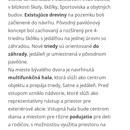
v blízkosti školy, škôlky, športoviska a obytných
budov.
Existujúce dreviny
na pozemku boli
začlenené do návrhu. Pôvodný pavilónový
koncept bol zachovaný a rozšírený pre 4-
triednu škôlku s jedálňou na jednej úrovni so
záhradou. Nové
triedy
sú orientované
do
záhrady
, jedáleň je umiestnená v pôvodnom
pavilóne.
Na mieste bývalého dvora je navrhnutá
multifunkčná hala
, ktorá slúži ako centrum
objektu a prepája triedy, šatne a jedáleň. Pred
vstupom vzniklo nádvorie, ktoré slúži ako
reprezentatívny nástup a priestor pre
exteriérové akcie. Vstupná hala bude centrom
diania a miestom pre rôzne
podujatia
pre deti
a rodičov, s možnosťou využitia priestoru na