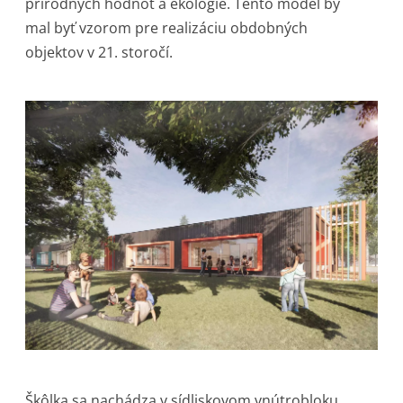
prírodných hodnôt a ekológie. Tento model by
mal byť vzorom pre realizáciu obdobných
objektov v 21. storočí.
Škôlka sa nachádza v sídliskovom vnútrobloku,