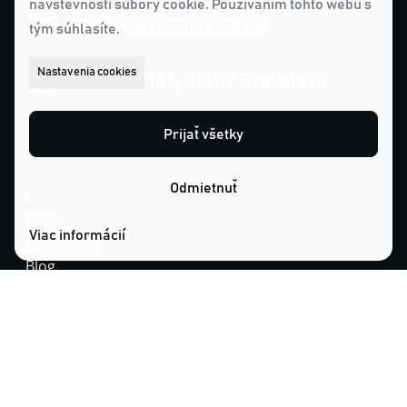
návštevnosti súbory cookie. Používaním tohto webu s
info@playarchitects.sk
tým súhlasíte.
Nastavenia cookies
Roľnícka 187, 831 07 Bratislava
Prijať všetky
Odmietnuť
Úvod
O Nás
Viac informácií
Naše Práce
Blog
Služby
Kontakt
GDPR
Cookies
Nastavenie cookies