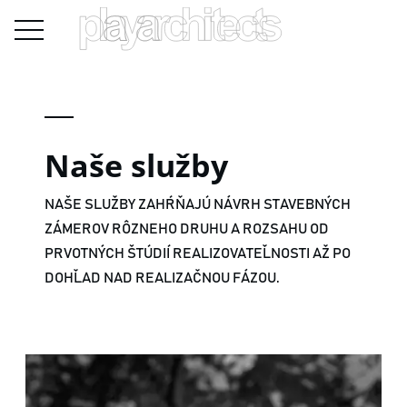
Naše služby
NAŠE SLUŽBY ZAHŔŇAJÚ NÁVRH STAVEBNÝCH
ZÁMEROV RÔZNEHO DRUHU A ROZSAHU OD
PRVOTNÝCH ŠTÚDIÍ REALIZOVATEĽNOSTI AŽ PO
DOHĽAD NAD REALIZAČNOU FÁZOU.